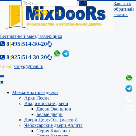
Заказать
обратный
0
звонок
Бесплатный выезд замерщика
8
(
495
)
514-30-20
8
(
925
)
514-30-20
Email:
stroyg@mail.ru
Межкомнатные двери
Арки Лесма
Владимирские двери
Двери Эко шпон
Белые двери
Двери Дорс-Ола (массив)
Чебоксарские двери Аэлита
Серия Классика