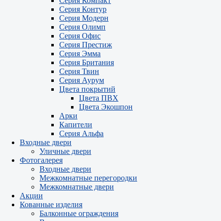
Серия Компакт
Серия Контур
Серия Модерн
Серия Олимп
Серия Офис
Серия Престиж
Серия Эмма
Серия Британия
Серия Твин
Серия Аурум
Цвета покрытий
Цвета ПВХ
Цвета Экошпон
Арки
Капители
Серия Альфа
Входные двери
Уличные двери
Фотогалерея
Входные двери
Межкомнатные перегородки
Межкомнатные двери
Акции
Кованные изделия
Балконные ограждения