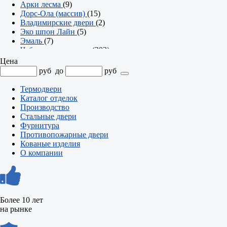
Арки лесма
(9)
Дорс-Ола (массив)
(15)
Владимирские двери
(2)
Эко шпон Лайн
(5)
Эмаль
(7)
Чебоксарские двери
(302)
Серия Престиж
(23)
Цена
Серия Твин
(2)
руб
до
руб
Серия Британия
(7)
Серия Аурум
(8)
Термодвери
Арки
(7)
Каталог отделок
Серия Эмма
(21)
Производство
Серия Офис
(74)
Стальные двери
Серия Олимп
(36)
Фурнитура
Серия Модерн
(18)
Противопожарные двери
Серия Контур
(47)
Кованые изделия
Серия Компакт
(25)
О компании
Серия Классика
(34)
Серия Альфа
(23)
Более 10 лет
на рынке