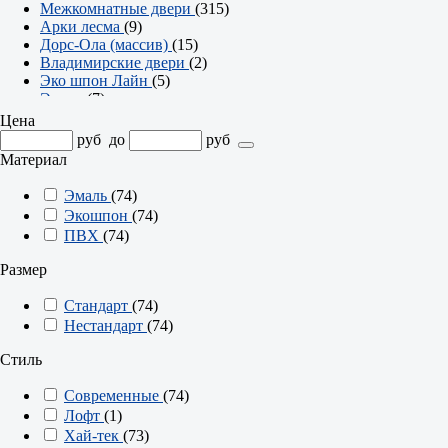
Межкомнатные двери
(315)
Арки лесма
(9)
Дорс-Ола (массив)
(15)
Владимирские двери
(2)
Эко шпон Лайн
(5)
Эмаль
(7)
Чебоксарские двери
(302)
Цена
Серия Престиж
(23)
руб
до
руб
Серия Твин
(2)
Материал
Серия Британия
(7)
Серия Аурум
(8)
Эмаль
(74)
Арки
(7)
Экошпон
(74)
Серия Эмма
(21)
ПВХ
(74)
Серия Офис
(74)
Серия Олимп
(36)
Размер
Серия Модерн
(18)
Серия Контур
(47)
Стандарт
(74)
Серия Компакт
(25)
Нестандарт
(74)
Серия Классика
(34)
Серия Альфа
(23)
Стиль
Современные
(74)
Лофт
(1)
Хай-тек
(73)