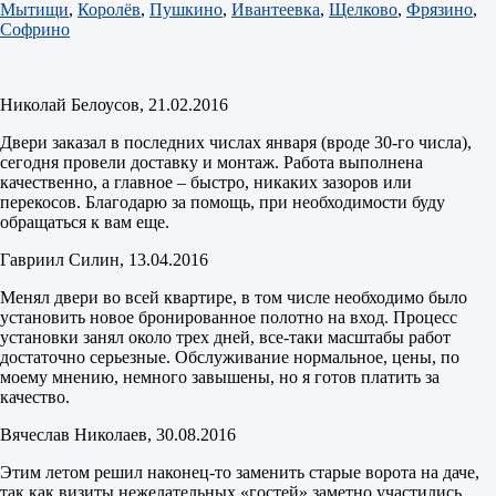
Мытищи
,
Королёв
,
Пушкино
,
Ивантеевка
,
Щелково
,
Фрязино
,
Софрино
Николай Белоусов
, 21.02.2016
Двери заказал в последних числах января (вроде 30-го числа),
сегодня провели доставку и монтаж. Работа выполнена
качественно, а главное – быстро, никаких зазоров или
перекосов. Благодарю за помощь, при необходимости буду
обращаться к вам еще.
Гавриил Силин
, 13.04.2016
Менял двери во всей квартире, в том числе необходимо было
установить новое бронированное полотно на вход. Процесс
установки занял около трех дней, все-таки масштабы работ
достаточно серьезные. Обслуживание нормальное, цены, по
моему мнению, немного завышены, но я готов платить за
качество.
Вячеслав Николаев
, 30.08.2016
Этим летом решил наконец-то заменить старые ворота на даче,
так как визиты нежелательных «гостей» заметно участились.