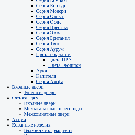
Серия Компакт
Серия Контур
Серия Модерн
Серия Олимп
Серия Офис
Серия Престиж
Серия Эмма
Серия Британия
Серия Твин
Серия Аурум
Цвета покрытий
Цвета ПВХ
Цвета Экошпон
Арки
Капители
Серия Альфа
Входные двери
Уличные двери
Фотогалерея
Входные двери
Межкомнатные перегородки
Межкомнатные двери
Акции
Кованные изделия
Балконные ограждения