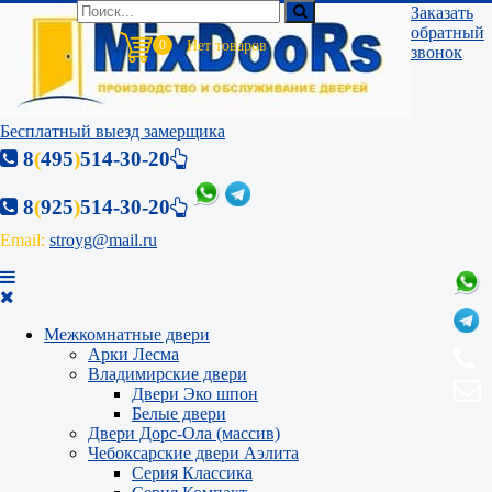
Заказать
обратный
0
звонок
Бесплатный выезд замерщика
8
(
495
)
514-30-20
8
(
925
)
514-30-20
Email:
stroyg@mail.ru
Межкомнатные двери
Арки Лесма
Владимирские двери
Двери Эко шпон
Белые двери
Двери Дорс-Ола (массив)
Чебоксарские двери Аэлита
Серия Классика