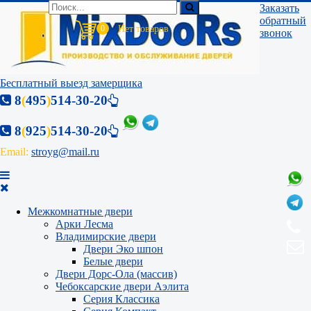
Заказать
обратный
0
звонок
Бесплатный выезд замерщика
8
(
495
)
514-30-20
8
(
925
)
514-30-20
Email:
stroyg@mail.ru
Межкомнатные двери
Арки Лесма
Владимирские двери
Двери Эко шпон
Белые двери
Двери Дорс-Ола (массив)
Чебоксарские двери Аэлита
Серия Классика