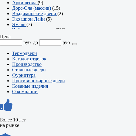
Арки лесма
(9)
Дорс-Ола (массив)
(15)
Владимирские двери
(2)
Эко шпон Лайн
(5)
Эмаль
(7)
Чебоксарские двери
(302)
Серия Престиж
(23)
Цена
Серия Твин
(2)
руб
до
руб
Серия Британия
(7)
Серия Аурум
(8)
Термодвери
Арки
(7)
Каталог отделок
Серия Эмма
(21)
Производство
Серия Офис
(74)
Стальные двери
Серия Олимп
(36)
Фурнитура
Серия Модерн
(18)
Противопожарные двери
Серия Контур
(47)
Кованые изделия
Серия Компакт
(25)
О компании
Серия Классика
(34)
Серия Альфа
(23)
Более 10 лет
на рынке