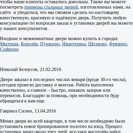
чтобы наши клиенты оставались довольны. Также вы можете
посмотреть
примеры стальных дверей
, изготовленных нами, на
сайте и убедиться, что мы сможем сделать по-настоящему
качественную, красивую и надёжную дверь. Получить любую
консультацию по вопросам заказа и установки дверей вы можете
у наших консультантов.
Входные и межкомнатные двери можно купить в городах
Мытищи
,
Королёв
,
Пушкино
,
Ивантеевка
,
Щелково
,
Фрязино
,
Софрино
Николай Белоусов
, 21.02.2016
Двери заказал в последних числах января (вроде 30-го числа),
сегодня провели доставку и монтаж. Работа выполнена
качественно, а главное – быстро, никаких зазоров или
перекосов. Благодарю за помощь, при необходимости буду
обращаться к вам еще.
Гавриил Силин
, 13.04.2016
Менял двери во всей квартире, в том числе необходимо было
установить новое бронированное полотно на вход. Процесс
установки занял около трех дней, все-таки масштабы работ