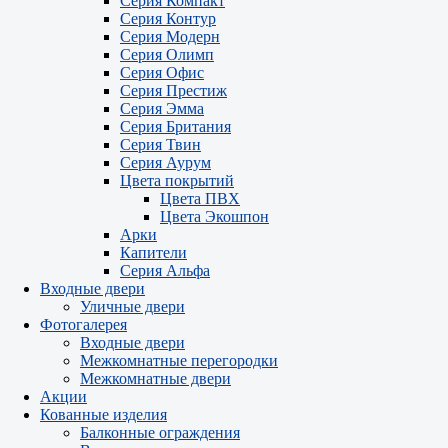
Серия Компакт
Серия Контур
Серия Модерн
Серия Олимп
Серия Офис
Серия Престиж
Серия Эмма
Серия Британия
Серия Твин
Серия Аурум
Цвета покрытий
Цвета ПВХ
Цвета Экошпон
Арки
Капители
Серия Альфа
Входные двери
Уличные двери
Фотогалерея
Входные двери
Межкомнатные перегородки
Межкомнатные двери
Акции
Кованные изделия
Балконные ограждения