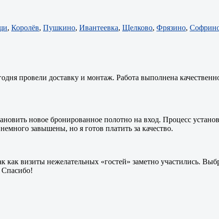
щи
,
Королёв
,
Пушкино
,
Ивантеевка
,
Щелково
,
Фрязино
,
Софрин
егодня провели доставку и монтаж. Работа выполнена качественно
тановить новое бронированное полотно на вход. Процесс установ
емного завышены, но я готов платить за качество.
так как визиты нежелательных «гостей» заметно участились. Выб
 Спасибо!