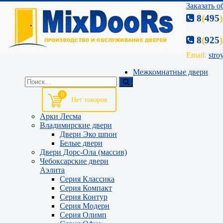
Заказать 
8
(
495
)
8
(
925
)
Email:
stro
Межкомнатные двери
0
Арки Лесма
Владимирские двери
Двери Эко шпон
Белые двери
Двери Дорс-Ола (массив)
Чебоксарские двери
Аэлита
Серия Классика
Серия Компакт
Серия Контур
Серия Модерн
Серия Олимп