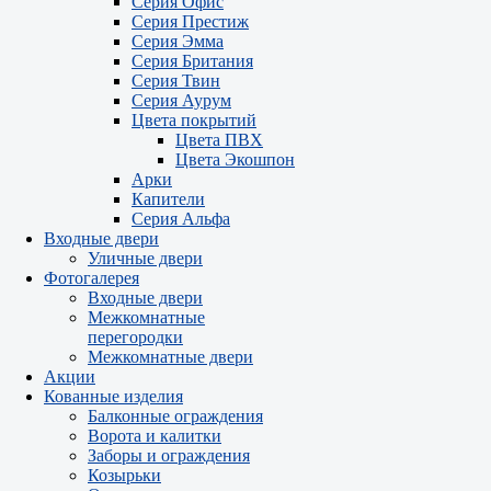
Серия Офис
Серия Престиж
Серия Эмма
Серия Британия
Серия Твин
Серия Аурум
Цвета покрытий
Цвета ПВХ
Цвета Экошпон
Арки
Капители
Серия Альфа
Входные двери
Уличные двери
Фотогалерея
Входные двери
Межкомнатные
перегородки
Межкомнатные двери
Акции
Кованные изделия
Балконные ограждения
Ворота и калитки
Заборы и ограждения
Козырьки