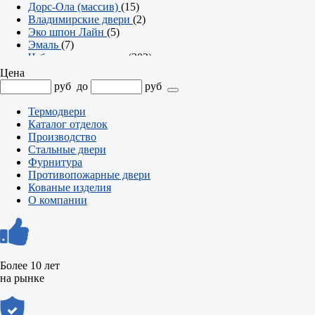
Дорс-Ола (массив)
(15)
Владимирские двери
(2)
Эко шпон Лайн
(5)
Эмаль
(7)
Чебоксарские двери
(302)
Серия Престиж
(23)
Цена
Серия Твин
(2)
руб
до
руб
Серия Британия
(7)
Серия Аурум
(8)
Термодвери
Арки
(7)
Каталог отделок
Серия Эмма
(21)
Производство
Серия Офис
(74)
Стальные двери
Серия Олимп
(36)
Фурнитура
Серия Модерн
(18)
Противопожарные двери
Серия Контур
(47)
Кованые изделия
Серия Компакт
(25)
О компании
Серия Классика
(34)
Серия Альфа
(23)
Более 10 лет
на рынке