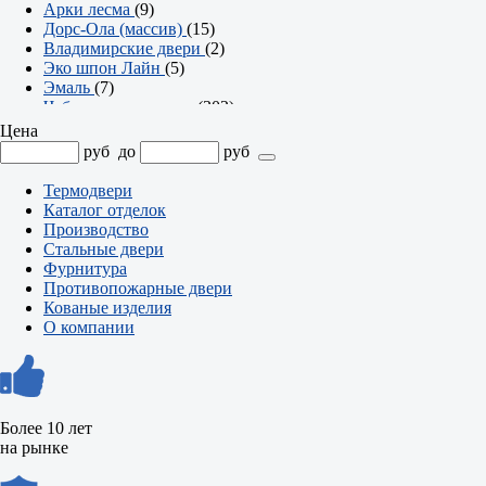
Арки лесма
(9)
Дорс-Ола (массив)
(15)
Владимирские двери
(2)
Эко шпон Лайн
(5)
Эмаль
(7)
Чебоксарские двери
(302)
Серия Престиж
(23)
Цена
Серия Твин
(2)
руб
до
руб
Серия Британия
(7)
Серия Аурум
(8)
Термодвери
Арки
(7)
Каталог отделок
Серия Эмма
(21)
Производство
Серия Офис
(74)
Стальные двери
Серия Олимп
(36)
Фурнитура
Серия Модерн
(18)
Противопожарные двери
Серия Контур
(47)
Кованые изделия
Серия Компакт
(25)
О компании
Серия Классика
(34)
Серия Альфа
(23)
Более 10 лет
на рынке