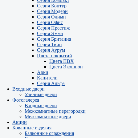
Серия Компакт
Серия Контур
Серия Модерн
Серия Олимп
Серия Офис
Серия Престиж
Серия Эмма
Серия Британия
Серия Твин
Серия Аурум
Цвета покрытий
Цвета ПВХ
Цвета Экошпон
Арки
Капители
Серия Альфа
Входные двери
Уличные двери
Фотогалерея
Входные двери
Межкомнатные перегородки
Межкомнатные двери
Акции
Кованные изделия
Балконные ограждения