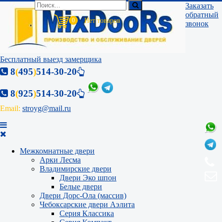
Заказать
обратный
0
звонок
Бесплатный выезд замерщика
8
(
495
)
514-30-20
8
(
925
)
514-30-20
Email:
stroyg@mail.ru
Межкомнатные двери
Арки Лесма
Владимирские двери
Двери Эко шпон
Белые двери
Двери Дорс-Ола (массив)
Чебоксарские двери Аэлита
Серия Классика