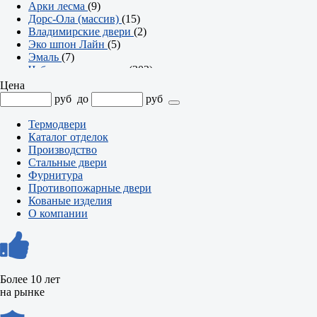
Арки лесма
(9)
Дорс-Ола (массив)
(15)
Владимирские двери
(2)
Эко шпон Лайн
(5)
Эмаль
(7)
Чебоксарские двери
(302)
Серия Престиж
(23)
Цена
Серия Твин
(2)
руб
до
руб
Серия Британия
(7)
Серия Аурум
(8)
Термодвери
Арки
(7)
Каталог отделок
Серия Эмма
(21)
Производство
Серия Офис
(74)
Стальные двери
Серия Олимп
(36)
Фурнитура
Серия Модерн
(18)
Противопожарные двери
Серия Контур
(47)
Кованые изделия
Серия Компакт
(25)
О компании
Серия Классика
(34)
Серия Альфа
(23)
Более 10 лет
на рынке