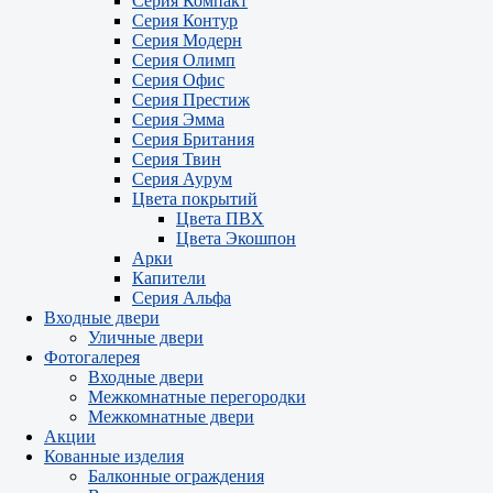
Серия Компакт
Серия Контур
Серия Модерн
Серия Олимп
Серия Офис
Серия Престиж
Серия Эмма
Серия Британия
Серия Твин
Серия Аурум
Цвета покрытий
Цвета ПВХ
Цвета Экошпон
Арки
Капители
Серия Альфа
Входные двери
Уличные двери
Фотогалерея
Входные двери
Межкомнатные перегородки
Межкомнатные двери
Акции
Кованные изделия
Балконные ограждения