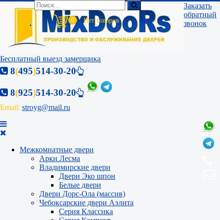
Заказать
обратный
0
звонок
Бесплатный выезд замерщика
8
(
495
)
514-30-20
8
(
925
)
514-30-20
Email:
stroyg@mail.ru
Межкомнатные двери
Арки Лесма
Владимирские двери
Двери Эко шпон
Белые двери
Двери Дорс-Ола (массив)
Чебоксарские двери Аэлита
Серия Классика