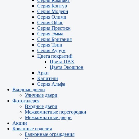
Серия Компакт
Серия Контур
Серия Модерн
Серия Олимп
Серия Офис
Серия Престиж
Серия Эмма
Серия Британия
Серия Твин
Серия Аурум
Цвета покрытий
Цвета ПВХ
Цвета Экошпон
Арки
Капители
Серия Альфа
Входные двери
Уличные двери
Фотогалерея
Входные двери
Межкомнатные перегородки
Межкомнатные двери
Акции
Кованные изделия
Балконные ограждения