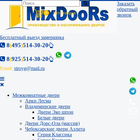
Заказать
обратный
0
звонок
Бесплатный выезд замерщика
8
(
495
)
514-30-20
8
(
925
)
514-30-20
Email:
stroyg@mail.ru
Межкомнатные двери
Арки Лесма
Владимирские двери
Двери Эко шпон
Белые двери
Двери Дорс-Ола (массив)
Чебоксарские двери Аэлита
Серия Классика