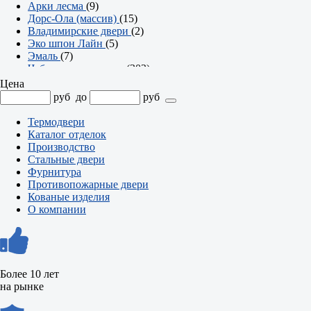
Арки лесма
(9)
Дорс-Ола (массив)
(15)
Владимирские двери
(2)
Эко шпон Лайн
(5)
Эмаль
(7)
Чебоксарские двери
(302)
Серия Престиж
(23)
Цена
Серия Твин
(2)
руб
до
руб
Серия Британия
(7)
Серия Аурум
(8)
Термодвери
Арки
(7)
Каталог отделок
Серия Эмма
(21)
Производство
Серия Офис
(74)
Стальные двери
Серия Олимп
(36)
Фурнитура
Серия Модерн
(18)
Противопожарные двери
Серия Контур
(47)
Кованые изделия
Серия Компакт
(25)
О компании
Серия Классика
(34)
Серия Альфа
(23)
Более 10 лет
на рынке