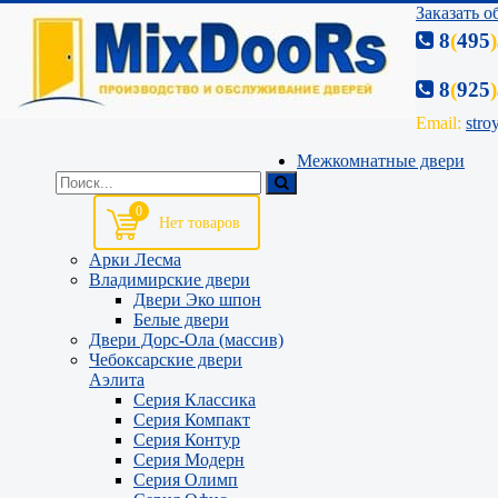
Заказать 
8
(
495
)
8
(
925
)
Email:
stro
Межкомнатные двери
0
Арки Лесма
Владимирские двери
Двери Эко шпон
Белые двери
Двери Дорс-Ола (массив)
Чебоксарские двери
Аэлита
Серия Классика
Серия Компакт
Серия Контур
Серия Модерн
Серия Олимп