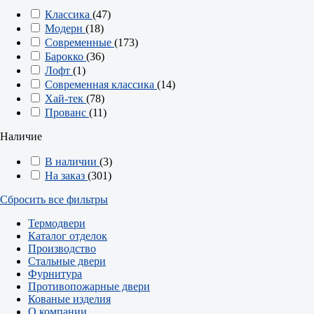
Классика
(47)
Модерн
(18)
Современные
(173)
Барокко
(36)
Лофт
(1)
Современная классика
(14)
Хай-тек
(78)
Прованс
(11)
Наличие
В наличии
(3)
На заказ
(301)
Сбросить все фильтры
Термодвери
Каталог отделок
Производство
Стальные двери
Фурнитура
Противопожарные двери
Кованые изделия
О компании